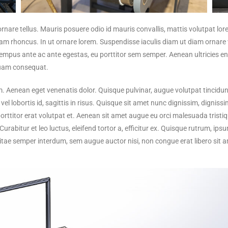
nare tellus. Mauris posuere odio id mauris convallis, mattis volutpat lor
iet diam rhoncus. In ut ornare lorem. Suspendisse iaculis diam ut diam orna
tempus ante ac ante egestas, eu porttitor sem semper. Aenean ultricies 
quam consequat.
em. Aenean eget venenatis dolor. Quisque pulvinar, augue volutpat tincidun
vel lobortis id, sagittis in risus. Quisque sit amet nunc dignissim, dignis
orttitor erat volutpat et. Aenean sit amet augue eu orci malesuada tristiq
abitur et leo luctus, eleifend tortor a, efficitur ex. Quisque rutrum, ipsum 
itae semper interdum, sem augue auctor nisi, non congue erat libero sit a