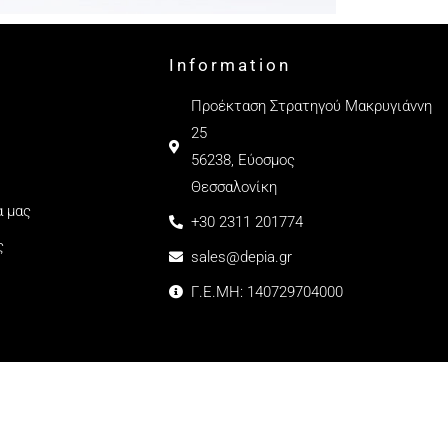
Information
Προέκταση Στρατηγού Μακρυγιάννη
25
56238, Εύοσμος
Θεσσαλονίκη
α μας
+30 2311 201774
ς
sales@depia.gr
Γ.Ε.ΜΗ: 140729704000