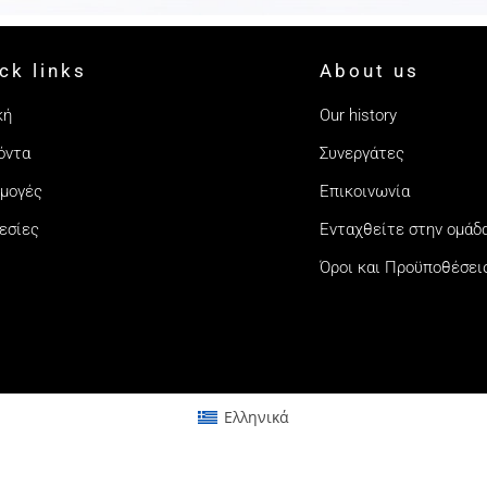
ck links
About us
κή
Our history
όντα
Συνεργάτες
μογές
Επικοινωνία
εσίες
Ενταχθείτε στην ομάδ
Όροι και Προϋποθέσει
Ελληνικά