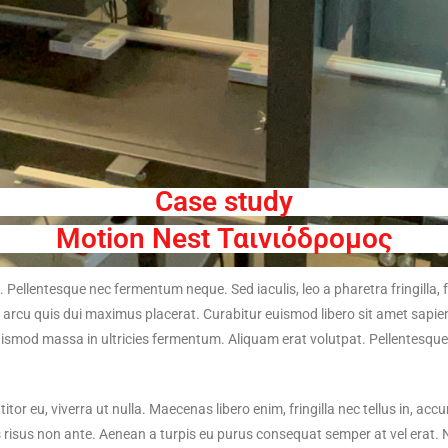
Case study
Motion Nest Ταινιόδρομος
 Pellentesque nec fermentum neque. Sed iaculis, leo a pharetra fringilla, fe
ur arcu quis dui maximus placerat. Curabitur euismod libero sit amet sap
ismod massa in ultricies fermentum. Aliquam erat volutpat. Pellentesque
 eu, viverra ut nulla. Maecenas libero enim, fringilla nec tellus in, accum
 risus non ante. Aenean a turpis eu purus consequat semper at vel erat. 