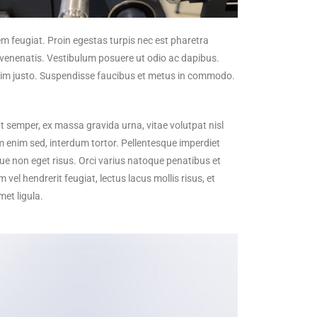
em feugiat. Proin egestas turpis nec est pharetra
re venenatis. Vestibulum posuere ut odio ac dapibus.
enim justo. Suspendisse faucibus et metus in commodo.
t semper, ex massa gravida urna, vitae volutpat nisl
sim enim sed, interdum tortor. Pellentesque imperdiet
ue non eget risus. Orci varius natoque penatibus et
vel hendrerit feugiat, lectus lacus mollis risus, et
met ligula.