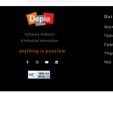
Qui
Αρχι
Software, Robotics
Προϊ
& Industrial Automation
Εφαρ
anything is possible
Υπηρ
Νέα