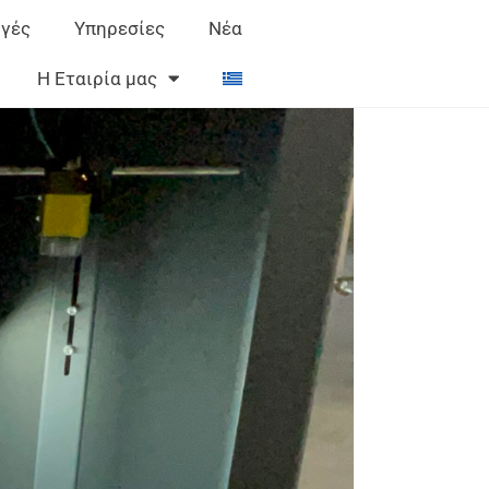
γές
Υπηρεσίες
Νέα
Η Εταιρία μας