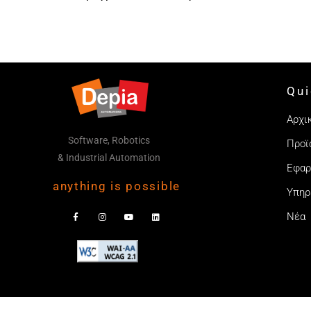
Qui
Αρχι
Software, Robotics
Προϊ
& Industrial Automation
Εφαρ
anything is possible
Υπηρ
Νέα