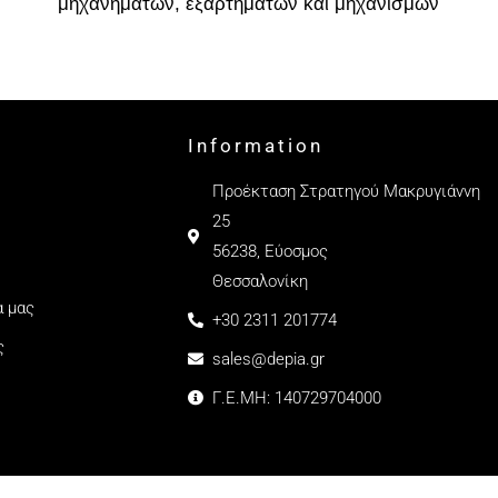
μηχανημάτων, εξαρτημάτων και μηχανισμών
Information
Προέκταση Στρατηγού Μακρυγιάννη
25
56238, Εύοσμος
Θεσσαλονίκη
α μας
+30 2311 201774
ς
sales@depia.gr
Γ.Ε.ΜΗ: 140729704000