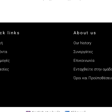
ck links
About us
κή
Our history
όντα
Συνεργάτες
μογές
Επικοινωνία
εσίες
Ενταχθείτε στην ομάδ
Όροι και Προϋποθέσει