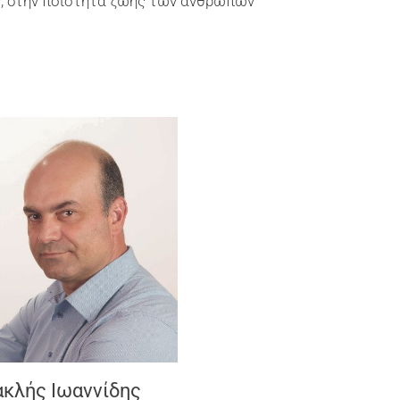
ς, στην ποιότητα ζωής των ανθρώπων
κλής Ιωαννίδης