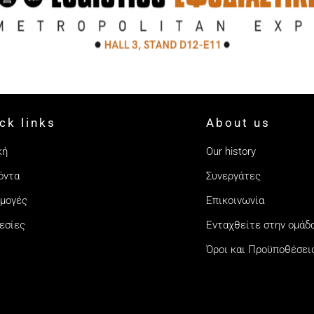
ck links
About us
κή
Our history
όντα
Συνεργάτες
μογές
Επικοινωνία
εσίες
Ενταχθείτε στην ομάδ
Όροι και Προϋποθέσει