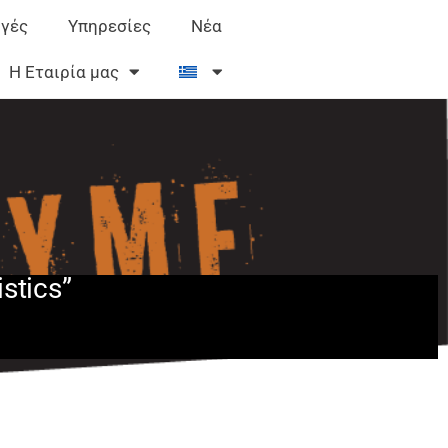
γές
Υπηρεσίες
Νέα
Η Εταιρία μας
stics”