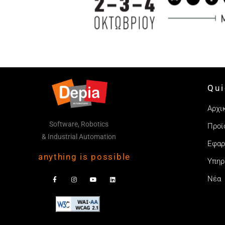
Qui
Αρχι
Software, Robotics
Προϊ
& Industrial Automation
Εφαρ
anything is possible
Υπηρ
Νέα