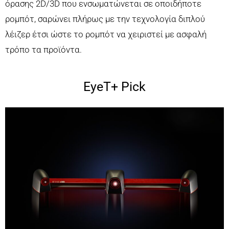
όρασης 2D/3D που ενσωματώνεται σε οποιδήποτε
ρομπότ, σαρώνει πλήρως με την τεχνολογία διπλού
λέιζερ έτσι ώστε το ρομπότ να χειριστεί με ασφαλή
τρόπο τα προϊόντα.
EyeT+ Pick