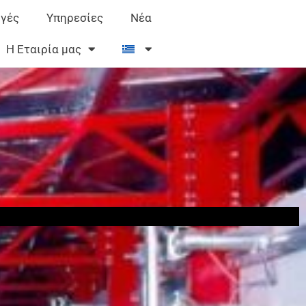
γές
Υπηρεσίες
Νέα
Η Εταιρία μας