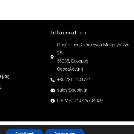
Information
Προέκταση Στρατηγού Μακρυγιάννη
25
56238, Εύοσμος
Θεσσαλονίκη
α μας
+30 2311 201774
ς
sales@depia.gr
Γ.Ε.ΜΗ: 140729704000
Αποδοχή
Απόρριψη